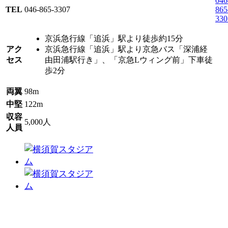
046
TEL
046-865-3307
865
330
京浜急行線「追浜」駅より徒歩約15分
アク
京浜急行線「追浜」駅より京急バス「深浦経
セス
由田浦駅行き」、「京急Lウィング前」下車徒
歩2分
両翼
98m
中堅
122m
収容
5,000人
人員