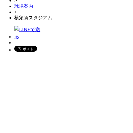
>
球場案内
>
横須賀スタジアム