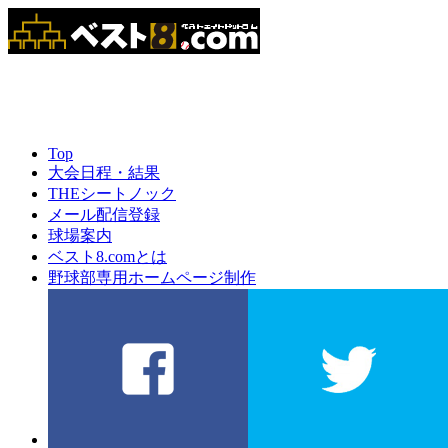
Top
大会日程・結果
THEシートノック
メール配信登録
球場案内
ベスト8.comとは
野球部専用ホームページ制作