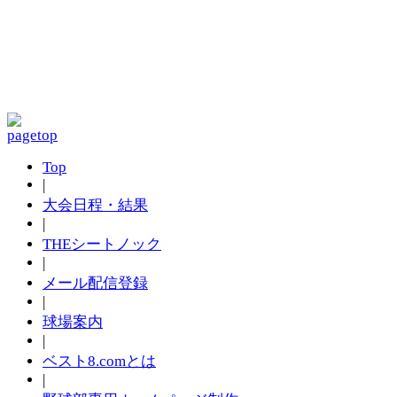
Top
|
大会日程・結果
|
THEシートノック
|
メール配信登録
|
球場案内
|
ベスト8.comとは
|