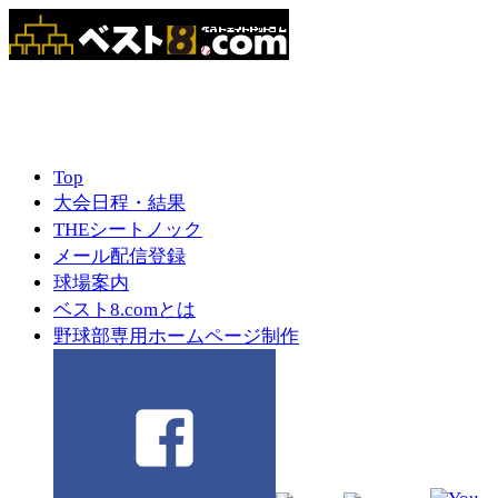
Top
大会日程・結果
THEシートノック
メール配信登録
球場案内
ベスト8.comとは
野球部専用ホームページ制作