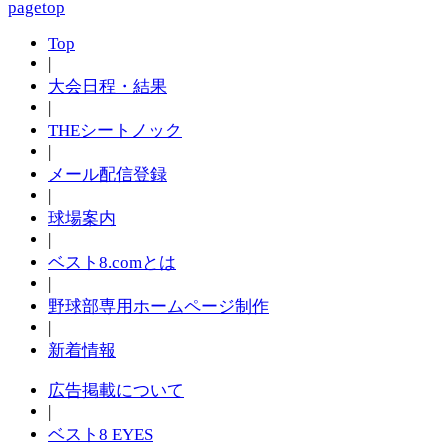
Top
|
大会日程・結果
|
THEシートノック
|
メール配信登録
|
球場案内
|
ベスト8.comとは
|
野球部専用ホームページ制作
|
新着情報
広告掲載について
|
ベスト8 EYES