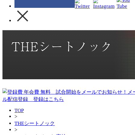
TOP
>
THEシートノック
>