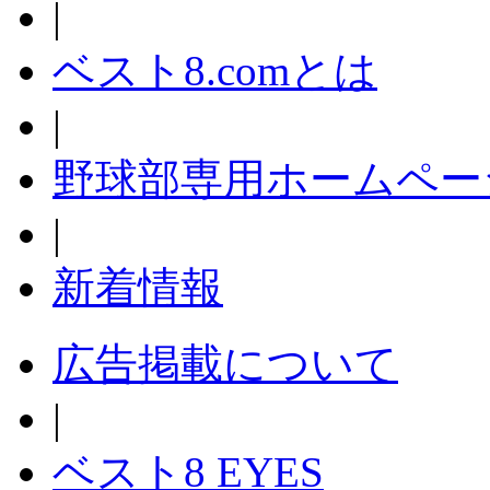
|
ベスト8.comとは
|
野球部専用ホームペー
|
新着情報
広告掲載について
|
ベスト8 EYES