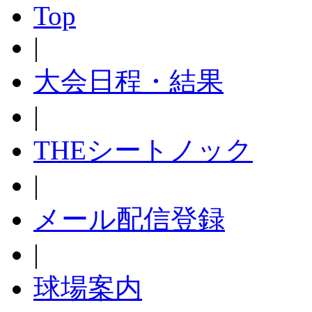
Top
|
大会日程・結果
|
THEシートノック
|
メール配信登録
|
球場案内