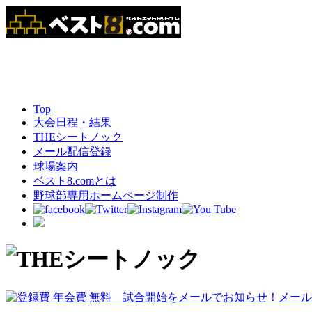
Top
大会日程・結果
THEシートノック
メール配信登録
球場案内
ベスト8.comとは
野球部専用ホームページ制作