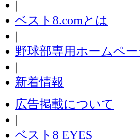
|
ベスト8.comとは
|
野球部専用ホームペー
|
新着情報
広告掲載について
|
ベスト8 EYES