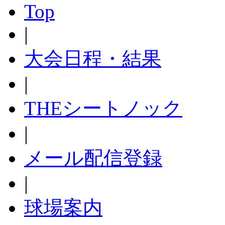
Top
|
大会日程・結果
|
THEシートノック
|
メール配信登録
|
球場案内