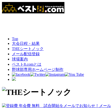
Top
大会日程・結果
THEシートノック
メール配信登録
球場案内
ベスト8.comとは
野球部専用ホームページ制作