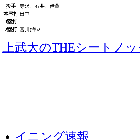
投手
寺沢、石井、伊藤
本塁打
田中
3塁打
2塁打
宮川(海)2
上武大のTHEシートノ
イニング速報