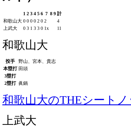
1
2
3
4
5
6
7
8
9
計
和歌山大
0
0
0
0
2
0
2
4
上武大
0
3
1
3
3
0
1x
11
和歌山大
投手
野山、宮本、貴志
本塁打
田頭
3塁打
2塁打
眞鍋
和歌山大のTHEシート
上武大