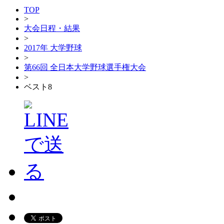
TOP
>
大会日程・結果
>
2017年 大学野球
>
第66回 全日本大学野球選手権大会
>
ベスト8