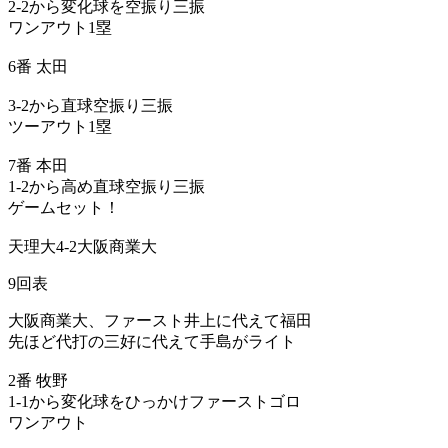
2-2から変化球を空振り三振
ワンアウト1塁
6番 太田
3-2から直球空振り三振
ツーアウト1塁
7番 本田
1-2から高め直球空振り三振
ゲームセット！
天理大4-2大阪商業大
9回表
大阪商業大、ファースト井上に代えて福田
先ほど代打の三好に代えて手島がライト
2番 牧野
1-1から変化球をひっかけファーストゴロ
ワンアウト