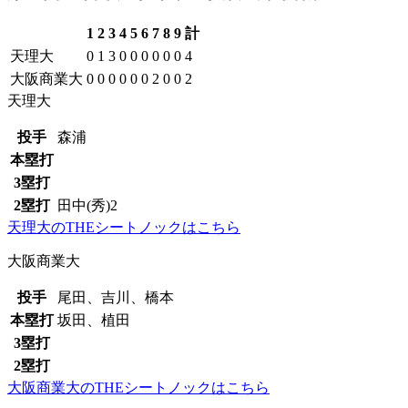
1
2
3
4
5
6
7
8
9
計
天理大
0
1
3
0
0
0
0
0
0
4
大阪商業大
0
0
0
0
0
0
2
0
0
2
天理大
投手
森浦
本塁打
3塁打
2塁打
田中(秀)2
天理大のTHEシートノックはこちら
大阪商業大
投手
尾田、吉川、橋本
本塁打
坂田、植田
3塁打
2塁打
大阪商業大のTHEシートノックはこちら