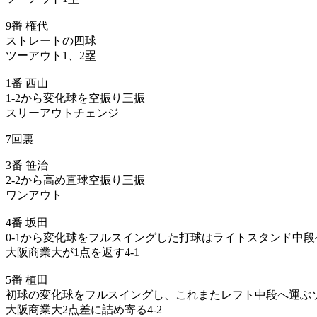
9番 権代
ストレートの四球
ツーアウト1、2塁
1番 西山
1-2から変化球を空振り三振
スリーアウトチェンジ
7回裏
3番 笹治
2-2から高め直球空振り三振
ワンアウト
4番 坂田
0-1から変化球をフルスイングした打球はライトスタンド中
大阪商業大が1点を返す4-1
5番 植田
初球の変化球をフルスイングし、これまたレフト中段へ運ぶ
大阪商業大2点差に詰め寄る4-2