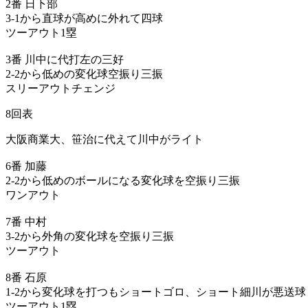
2番 日下部
3-1から直球が高めに外れて四球
ツーアウト1塁
3番 川中に代打左の三好
2-2から低めの変化球空振り三振
スリーアウトチェンジ
8回表
大阪商業大、笹治に代えて川中がライト
6番 加藤
2-2から低めのボールになる変化球を空振り三振
ワンアウト
7番 中村
3-2から外角の変化球を空振り三振
ツーアウト
8番 石原
1-2から変化球を打つもショートゴロ、ショート細川が悪送球
ツーアウト1塁