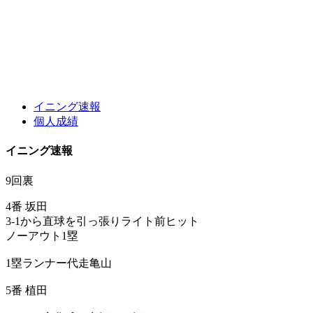
イニング速報
個人成績
イニング速報
9回裏
4番 坂田
3-1から直球を引っ張りライト前ヒット
ノーアウト1塁
1塁ランナー代走亀山
5番 植田