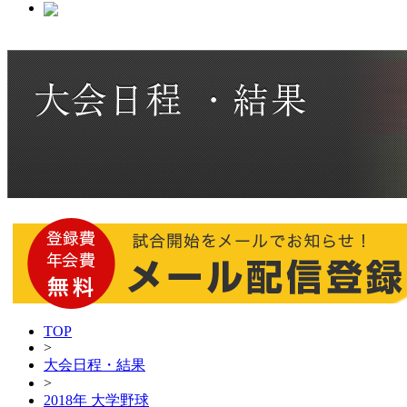
TOP
>
大会日程・結果
>
2018年 大学野球